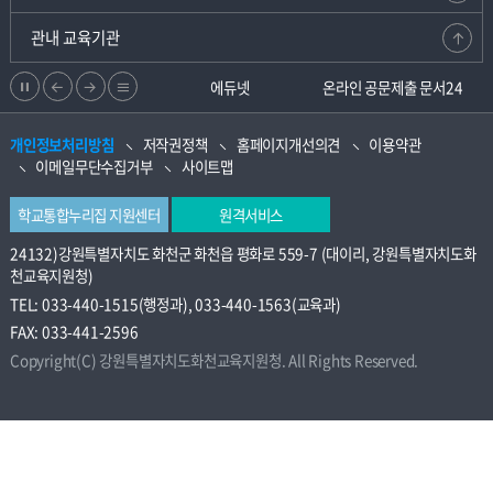
관내 교육기관
정
이
다
리
강원교육청지부
에듀넷
온라인 공문제출 문서24
지
전
음
스
개인정보처리방침
저작권정책
홈페이지개선의견
이용약관
으
으
트
이메일무단수집거부
사이트맵
로
로
학교통합누리집 지원센터
원격서비스
24132)강원특별자치도 화천군 화천읍 평화로 559-7 (대이리, 강원특별자치도화
천교육지원청)
TEL: 033-440-1515(행정과), 033-440-1563(교육과)
FAX: 033-441-2596
Copyright(C) 강원특별자치도화천교육지원청. All Rights Reserved.