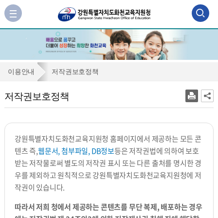
검
사
이
색
트
맵
영
바
역
로
저
이용안내
저작권보호정책
가
열
작
기
저작권보호정책
기
권
보
호
강원특별자치도화천교육지원청 홈페이지에서 제공하는 모든 콘
정
텐츠 즉,
웹문서, 첨부파일, DB정보
등은 저작권법에 의하여 보호
책
받는 저작물로써 별도의 저작권 표시 또는 다른 출처를 명시한 경
우를 제외하고 원칙적으로 강원특별자치도화천교육지원청에 저
작권이 있습니다.
따라서 저희 청에서 제공하는 콘텐츠를 무단 복제, 배포하는 경우