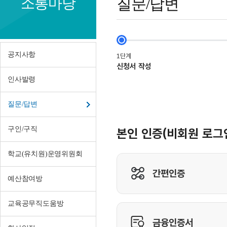
소통마당
질문/답변
답
변
공지사항
인사발령
질문/답변
구인/구직
학교(유치원)운영위원회
예산참여방
교육공무직도움방