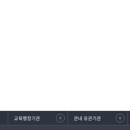
교육행정기관
관내 유관기관
강원교사노동조합
강원도교원단체총연합회
학교안전지원시