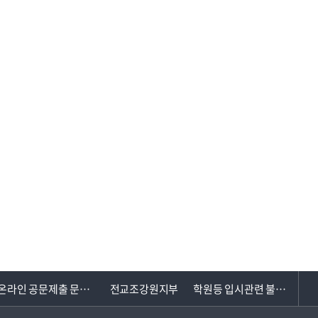
전교조강원지부
학원등 입시관련 불법행위 신고센터
직장 내 장애인 인식개선 교육
개