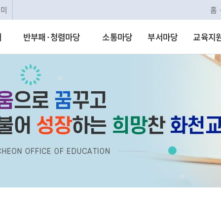
리미
홈
개
반부패·청렴마당
소통마당
부서마당
교육지