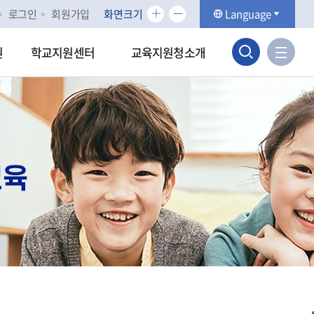
화
화
로그인
회원가입
화면크기
Language
면
면
검
크
크
사
원
학교지원센터
교육지원청소개
기
기
이
색
확
축
트
대
소
맵
영
바
역
로
가
열
기
기