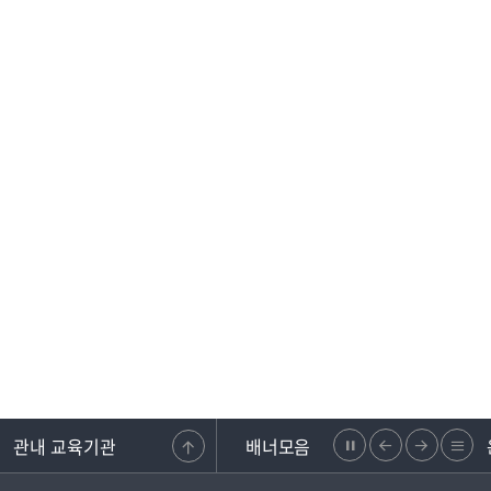
관내 교육기관
배너모음
정
이
다
리
스템
강원교육청지부
에듀넷
온라인 공문제출 문서24
지
전
음
스