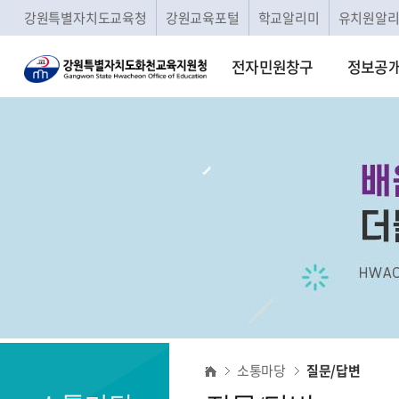
강원특별자치도교육청
강원교육포털
학교알리미
유치원알
전자민원창구
정보공
질
소통마당
질문/답변
문/