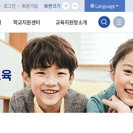
화
화
로그인
회원가입
화면크기
Language
면
면
검
크
크
사
원
학교지원센터
교육지원청소개
기
기
이
색
확
축
트
대
소
맵
영
바
역
로
가
열
기
기