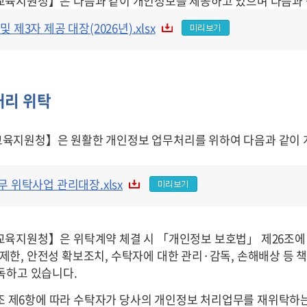
교육지원청】
은
다음과 같이 개인정보를 제공하고 있으며 다음과 
개인정보의
제3자 제공 대장(2026년).xlsx
목적
외
이용
및
처리 위탁
제3자
제공
교육지원청】
은
원활한 개인정보 업무처리를 위하여 다음과 같이 
대장
(2026년).xlsx
2026년
무 위탁사업 관리대장.xlsx
개인정보
처리업무
위탁사업
교육지원청】
은
위탁계약 체결 시 「개인정보 보호법」 제26조에
관리대장.xlsx
탁 제한, 안전성 확보조치, 수탁자에 대한 관리·감독, 손해배상 등
독하고 있습니다.
6조 제6항에 따라 수탁자가 당사의 개인정보 처리업무를 재위탁하는