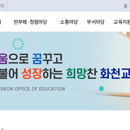
리미
홈
개
반부패·청렴마당
소통마당
부서마당
교육지