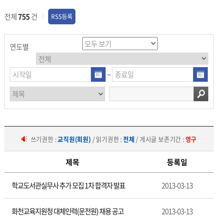
전체
755
건
RSS등록
연도별
~
쓰기권한 :
교직원(회원)
/ 읽기권한 :
전체
/ 게시글 보존기간 :
영구
제목
등록일
공
학교도서관실무사 추가 모집 1차 합격자 발표
2013-03-13
지
사
항
화천교육지원청 대체인력(운전원) 채용 공고
2013-03-13