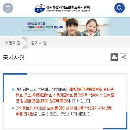
검
사
이
색
트
맵
영
바
역
로
공
소통마당
공지사항
가
열
지
기
공지사항
기
사
항
게시되는 글의 본문이나 첨부파일에
개인정보(주민등록번호, 휴대폰
번호, 주소, 은행계좌번호, 신용카드번호 등 개인을 식별할 수 있는 모
든 정보)를 포함시키지 않도록 주의
하시기 바랍니다.
개인정보가 게시되어 노출 될 경우 해당 게시물 작성자가 관련 법령
에 따라 처분
을 받을 수 있으니 유의하시기 바랍니다.