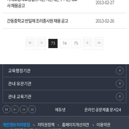
2013-02-27
사 채용공고
간동중학교 반일제 조리종사원 채용 공고
2013-02-26
73
74
75
교육행정기관
관내 유관기관
관내 교육기관
정
이
다
리
강원교육청지부
에듀넷
온라인 공문제출 문서24
지
전
음
스
개인정보처리방침
저작권정책
홈페이지개선의견
이용약관
으
으
트