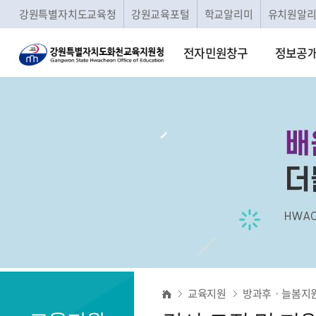
강원특별자치도교육청
강원교육포털
학교알리미
유치원알
전자민원창구
정보공
강
교육지원
방과후ㆍ늘봄지
사