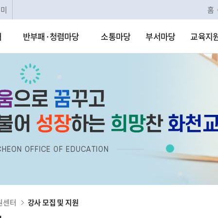
리미
홈
개
반부패·청렴마당
소통마당
부서마당
교육지
원센터
강사 모집 및 지원