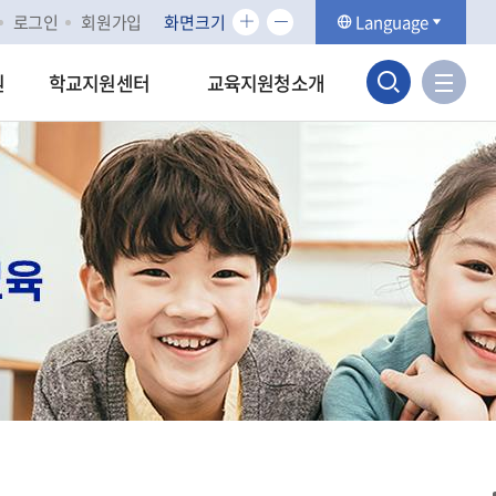
화
화
로그인
회원가입
화면크기
Language
면
면
검
크
크
사
원
학교지원센터
교육지원청소개
기
기
이
색
확
축
트
대
소
맵
영
바
역
로
가
열
기
기