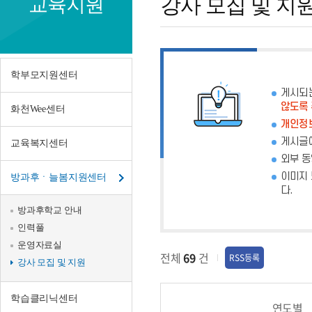
교육지원
강사 모집 및 지
모
집
및
학부모지원센터
지
게시되
않도록
화천Wee센터
원
개인정보
게시글에
교육복지센터
외부 동
이미지 
방과후ㆍ늘봄지원센터
다.
방과후학교 안내
인력풀
운영자료실
전체
69
건
RSS등록
강사 모집 및 지원
학습클리닉센터
연도별