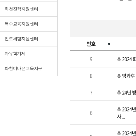
화천진학지원센터
특수교육지원센터
진로체험지원센터
번호
강
자유학기제
9
2024
사
모
화천더나은교육지구
8
방과후
집
및
지
7
24년 
원
2024
6
사 ...
2024