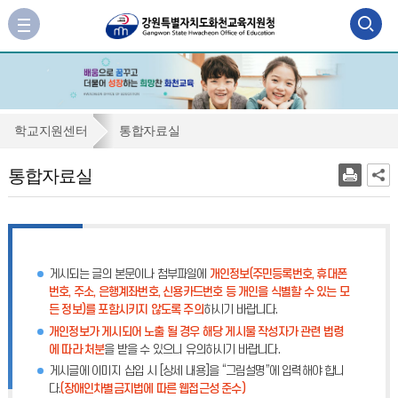
검
사
이
색
트
맵
영
바
역
로
통
학교지원센터
통합자료실
가
열
합
기
통합자료실
기
자
료
실
게시되는 글의 본문이나 첨부파일에
개인정보(주민등록번호, 휴대폰
번호, 주소, 은행계좌번호, 신용카드번호 등 개인을 식별할 수 있는 모
든 정보)를 포함시키지 않도록 주의
하시기 바랍니다.
개인정보가 게시되어 노출 될 경우 해당 게시물 작성자가 관련 법령
에 따라 처분
을 받을 수 있으니 유의하시기 바랍니다.
게시글에 이미지 삽입 시 [상세 내용]을 “그림설명”에 입력해야 합니
다.
(장애인차별금지법에 따른 웹접근성 준수)