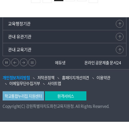
교육행정기관
관내 유관기관
관내 교육기관
정
이
다
리
강원교육청지부
에듀넷
온라인 공문제출 문서24
지
전
음
스
개인정보처리방침
저작권정책
홈페이지개선의견
이용약관
으
으
트
이메일무단수집거부
사이트맵
로
로
학교통합누리집 지원센터
원격서비스
Copyright(C) 강원특별자치도화천교육지원청. All Rights Reserved.