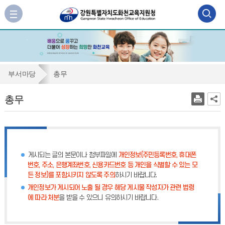
검
사
이
색
트
맵
영
바
역
로
총
부서마당
총무
가
열
무
기
총무
기
게시되는 글의 본문이나 첨부파일에
개인정보(주민등록번호, 휴대폰
번호, 주소, 은행계좌번호, 신용카드번호 등 개인을 식별할 수 있는 모
든 정보)를 포함시키지 않도록 주의
하시기 바랍니다.
개인정보가 게시되어 노출 될 경우 해당 게시물 작성자가 관련 법령
에 따라 처분
을 받을 수 있으니 유의하시기 바랍니다.