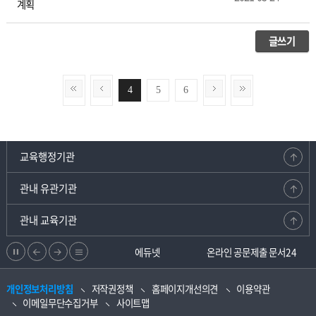
계획
글쓰기
4
5
6
교육행정기관
관내 유관기관
관내 교육기관
정
이
다
리
강원교육청지부
에듀넷
온라인 공문제출 문서24
지
전
음
스
개인정보처리방침
저작권정책
홈페이지개선의견
이용약관
으
으
트
이메일무단수집거부
사이트맵
로
로