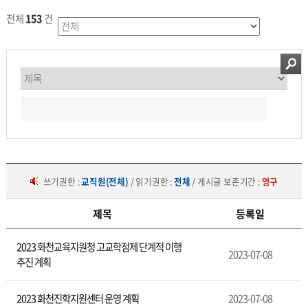
전체
153
건
쓰기권한 :
교직원(전체)
/ 읽기권한 :
전체
/ 게시글 보존기간 :
영구
제목
등록일
중
2023 화천교육지원청 고교학점제 단계적 이행
등
2023-07-08
추진 계획
특
수
교
2023 화천진학지원센터 운영 계획
2023-07-08