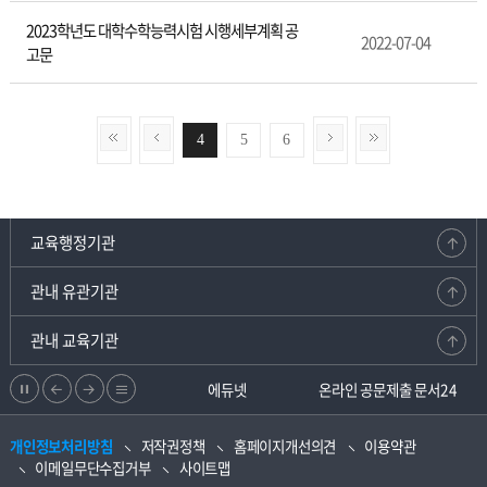
2023학년도 대학수학능력시험 시행세부계획 공
2022-07-04
고문
4
5
6
교육행정기관
관내 유관기관
관내 교육기관
정
이
다
리
강원교육청지부
에듀넷
온라인 공문제출 문서24
지
전
음
스
개인정보처리방침
저작권정책
홈페이지개선의견
이용약관
으
으
트
이메일무단수집거부
사이트맵
로
로