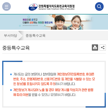
검
사
이
색
트
맵
영
바
역
로
중
부서마당
중등특수교육
가
열
등
기
중등특수교육
기
특
수
교
육
게시되는 글의 본문이나 첨부파일에
개인정보(주민등록번호, 휴대폰
번호, 주소, 은행계좌번호, 신용카드번호 등 개인을 식별할 수 있는 모
든 정보)를 포함시키지 않도록 주의
하시기 바랍니다.
개인정보가 게시되어 노출 될 경우 해당 게시물 작성자가 관련 법령
에 따라 처분
을 받을 수 있으니 유의하시기 바랍니다.