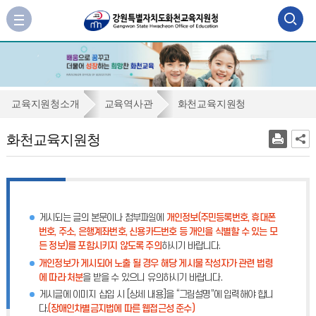
검
사
이
색
트
맵
영
바
역
로
화
교육지원청소개
교육역사관
화천교육지원청
가
열
천
기
화천교육지원청
기
교
육
지
원
게시되는 글의 본문이나 첨부파일에
개인정보(주민등록번호, 휴대폰
청
번호, 주소, 은행계좌번호, 신용카드번호 등 개인을 식별할 수 있는 모
든 정보)를 포함시키지 않도록 주의
하시기 바랍니다.
개인정보가 게시되어 노출 될 경우 해당 게시물 작성자가 관련 법령
에 따라 처분
을 받을 수 있으니 유의하시기 바랍니다.
게시글에 이미지 삽입 시 [상세 내용]을 “그림설명”에 입력해야 합니
다.
(장애인차별금지법에 따른 웹접근성 준수)