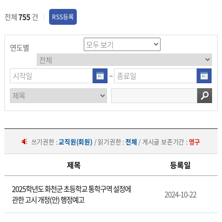
전체
755
건
RSS등록
연도별
~
쓰기권한 :
교직원(회원)
/ 읽기권한 :
전체
/ 게시글 보존기간 :
영구
제목
등록일
공
2025학년도 화천군 초등학교 통학구역 설정에
지
2024-10-22
관한 고시 개정(안) 행정예고
사
항