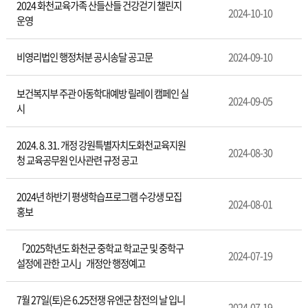
2024 화천교육가족 산들산들 건강걷기 챌린지
2024-10-10
운영
비영리법인 행정처분 공시송달 공고문
2024-09-10
보건복지부 주관 아동학대예방 릴레이 캠페인 실
2024-09-05
시
2024. 8. 31. 개정 강원특별자치도화천교육지원
2024-08-30
청 교육공무원 인사관련 규정 공고
2024년 하반기 평생학습프로그램 수강생 모집
2024-08-01
홍보
「2025학년도 화천군 중학교 학교군 및 중학구
2024-07-19
설정에 관한 고시」개정안 행정예고
7월 27일(토)은 6.25전쟁 유엔군 참전의 날 입니
2024-07-19