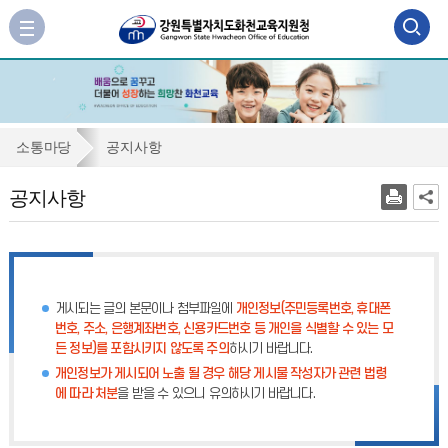
검
사
이
색
트
맵
영
바
역
로
공
소통마당
공지사항
가
열
지
기
공지사항
기
사
항
게시되는 글의 본문이나 첨부파일에
개인정보(주민등록번호, 휴대폰
번호, 주소, 은행계좌번호, 신용카드번호 등 개인을 식별할 수 있는 모
든 정보)를 포함시키지 않도록 주의
하시기 바랍니다.
개인정보가 게시되어 노출 될 경우 해당 게시물 작성자가 관련 법령
에 따라 처분
을 받을 수 있으니 유의하시기 바랍니다.