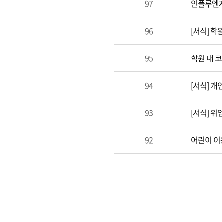
97
인플루엔자
96
[서식] 학
95
학원 내 
94
[서식] 
93
[서식] 위
92
어린이 이