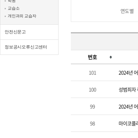
학원
교습소
연도별
개인과외 교습자
안전신문고
정보공시오류신고센터
번호
학
101
2024년
원/
교
100
성범죄자 
습
소
99
2024년
98
마이코플라