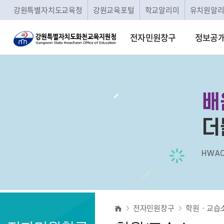
강원특별자치도교육청
강원교육포털
학교알리미
유치원알
전자민원창구
정보공
학
전자민원창구
학원ㆍ교습
원/