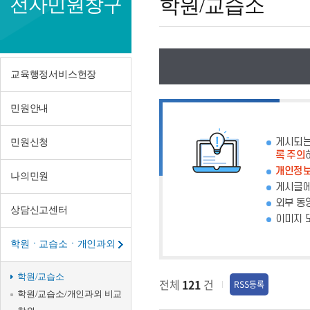
전자민원창구
학원/교습소
교
습
소
교육행정서비스헌장
민원안내
게시되는
민원신청
록 주의
개인정보
나의민원
게시글에
외부 동
상담신고센터
이미지 
학원ㆍ교습소ㆍ개인과외
학원/교습소
전체
121
건
RSS등록
학원/교습소/개인과외 비교