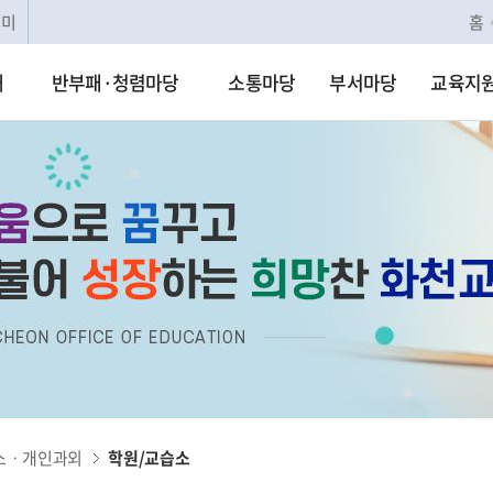
리미
홈
개
반부패·청렴마당
소통마당
부서마당
교육지
소ㆍ개인과외
학원/교습소