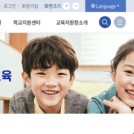
화
화
로그인
회원가입
화면크기
Language
면
면
검
크
크
사
원
학교지원센터
교육지원청소개
기
기
이
색
확
축
트
대
소
맵
영
바
역
로
가
열
기
기