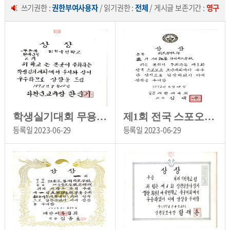
쓰기권한 :
권한부여사용자
/ 읽기권한 :
전체
/ 게시글 보존기간 :
영구
학생실기대회 무용부 고전군무 2위[화천초등학교 소장]
제1회 전국 스포오츠 소년대회 3위[화천초등학교 소장]
등록일
2023-06-29
등록일
2023-06-29