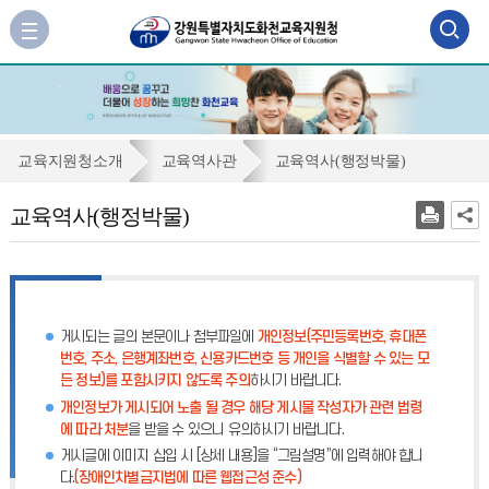
검
사
이
색
트
맵
영
바
역
로
교
교육지원청소개
교육역사관
교육역사(행정박물)
가
열
육
기
교육역사(행정박물)
기
역
사
(행
정
게시되는 글의 본문이나 첨부파일에
개인정보(주민등록번호, 휴대폰
박
번호, 주소, 은행계좌번호, 신용카드번호 등 개인을 식별할 수 있는 모
든 정보)를 포함시키지 않도록 주의
하시기 바랍니다.
물)
개인정보가 게시되어 노출 될 경우 해당 게시물 작성자가 관련 법령
에 따라 처분
을 받을 수 있으니 유의하시기 바랍니다.
게시글에 이미지 삽입 시 [상세 내용]을 “그림설명”에 입력해야 합니
다.
(장애인차별금지법에 따른 웹접근성 준수)