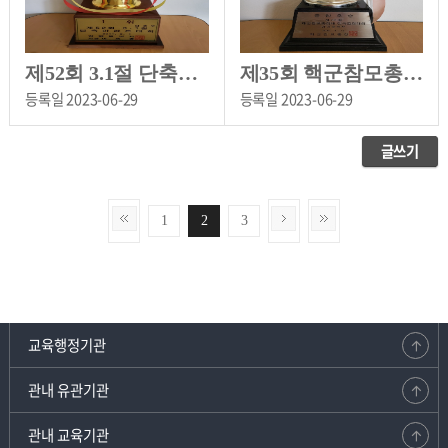
제52회 3.1절 단축마라톤대회(2위)[화천중학교 소장]
제35회 핵군참모총장배 전국조정대회(우승)[화천중학교 소장]
등록일
2023-06-29
등록일
2023-06-29
글쓰기
1
2
3
교육행정기관
관내 유관기관
관내 교육기관