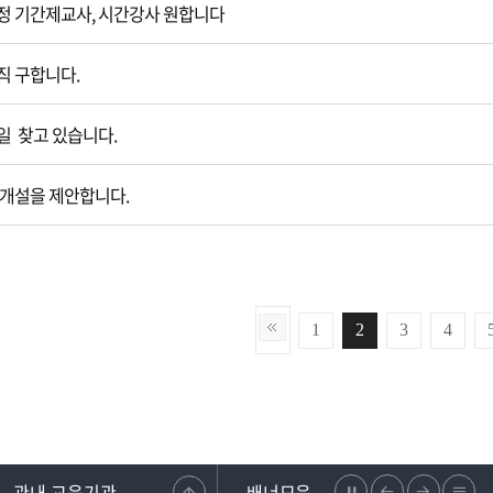
 기간제교사, 시간강사 원합니다
직 구합니다.
일 찾고 있습니다.
 개설을 제안합니다.
1
2
3
4
관내 교육기관
배너모음
정
이
다
리
조합
강원도교원단체총연합회
학교안전지원시스템
강원교육청지부