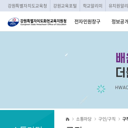
강원특별자치도교육청
강원교육포털
학교알리미
유치원알
전자민원창구
정보공
구
소통마당
구인/구직
구
직