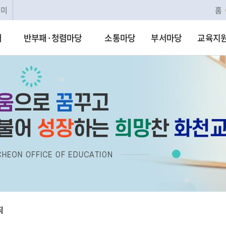
리미
홈
개
반부패·청렴마당
소통마당
부서마당
교육지
직