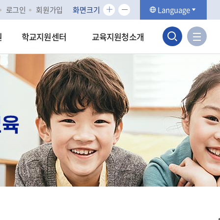
화
화
로그인
회원가입
화면크기
Language
면
면
검
크
크
사
원
학교지원센터
교육지원청소개
기
기
이
색
확
축
트
대
소
맵
영
바
역
로
가
열
기
기