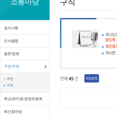
소통마당
구직
공지사항
게시되
않도록
인사발령
개인정보
게시판 
질문/답변
구인/구직
전체
45
건
RSS등록
구인
구직
학교(유치원)운영위원회
예산참여방