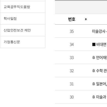
교육공무직도움방
번호
학사일정
구
35
미술강사 
산업안전보건 제안
직
가정통신문
34
■ 비대면 
33
언어재
32
수학 관
31
일본어,
30
미술과 