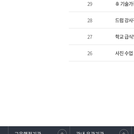
29
기술가정
28
드럼 강사
27
학교 급식
26
사진 수업
교육행정기관
관내 유관기관
강원교사노동