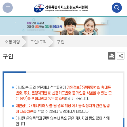
검
사
이
색
트
맵
영
바
역
로
구
소통마당
구인/구직
구인
가
열
인
기
구인
기
게시되는 글의 본문이나 첨부파일에
개인정보(주민등록번호, 휴대폰
번호, 주소, 은행계좌번호, 신용카드번호 등 개인을 식별할 수 있는 모
든 정보)를 포함시키지 않도록 주의
하시기 바랍니다.
개인정보가 게시되어 노출 될 경우 해당 게시물 작성자가 관련 법령
에 따라 처분
을 받을 수 있으니 유의하시기 바랍니다.
게시판 운영목적과 관련 없는 내용의 글은 게시자의 동의 없이 삭제
합니다.