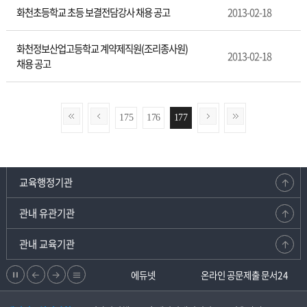
화천초등학교 초등 보결전담강사 채용 공고
2013-02-18
화천정보산업고등학교 계약제직원(조리종사원)
2013-02-18
채용 공고
175
176
177
교육행정기관
관내 유관기관
관내 교육기관
정
이
다
리
강원교육청지부
에듀넷
온라인 공문제출 문서24
지
전
음
스