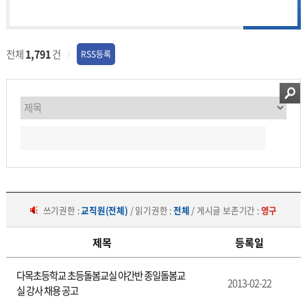
전체
1,791
건
RSS등록
쓰기권한 :
교직원(전체)
/ 읽기권한 :
전체
/ 게시글 보존기간 :
영구
제목
등록일
구
다목초등학교 초등돌봄교실 야간반 종일돌봄교
인
2013-02-22
실 강사 채용 공고