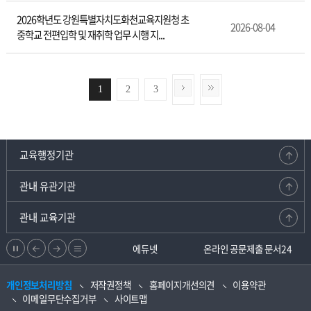
2026학년도 강원특별자치도화천교육지원청 초
2026-08-04
중학교 전편입학 및 재취학 업무 시행 지...
1
2
3
교육행정기관
관내 유관기관
관내 교육기관
정
이
다
리
강원교육청지부
에듀넷
온라인 공문제출 문서24
지
전
음
스
개인정보처리방침
저작권정책
홈페이지개선의견
이용약관
으
으
트
이메일무단수집거부
사이트맵
로
로