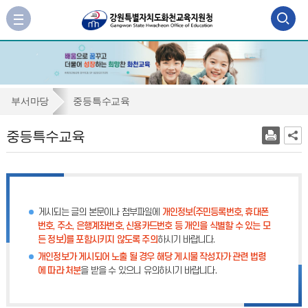
검
사
이
색
트
맵
영
바
역
로
중
부서마당
중등특수교육
가
열
등
기
중등특수교육
기
특
수
교
육
게시되는 글의 본문이나 첨부파일에
개인정보(주민등록번호, 휴대폰
번호, 주소, 은행계좌번호, 신용카드번호 등 개인을 식별할 수 있는 모
든 정보)를 포함시키지 않도록 주의
하시기 바랍니다.
개인정보가 게시되어 노출 될 경우 해당 게시물 작성자가 관련 법령
에 따라 처분
을 받을 수 있으니 유의하시기 바랍니다.