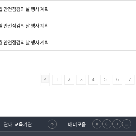
9월 안전점검의 날 행사 계획
8월 안전점검의 날 행사 계획
7월 안전점검의 날 행사 계획
1
2
3
4
5
6
7
관내 교육기관
배너모음
정
이
다
리
조합
강원도교원단체총연합회
학교안전지원시스템
강원교육청지부
지
전
음
스