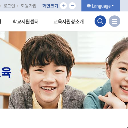
화
화
로그인
회원가입
화면크기
Language
면
면
검
크
크
사
원
학교지원센터
교육지원청소개
기
기
이
색
확
축
트
대
소
맵
영
바
역
로
가
열
기
기