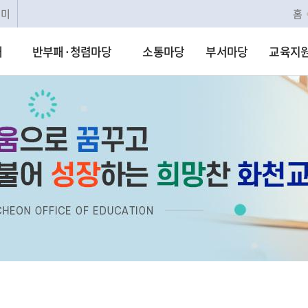
리미
홈
개
반부패·청렴마당
소통마당
부서마당
교육지