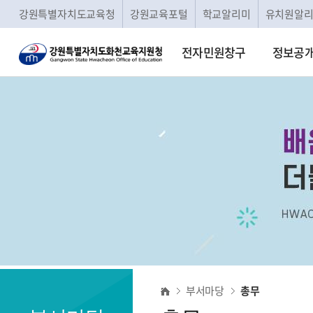
강원특별자치도교육청
강원교육포털
학교알리미
유치원알
전자민원창구
정보공
총
부서마당
총무
무