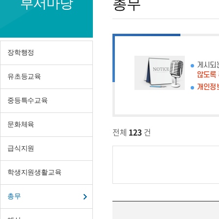
부서마당
총무
장학행정
게시되
않도록
유초등교육
개인정보
중등특수교육
문화체육
전체
123
건
급식지원
학생지원생활교육
총무