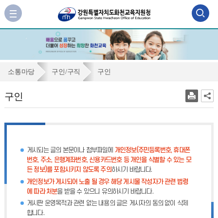
검
사
이
색
트
맵
영
바
역
로
구
소통마당
구인/구직
구인
가
열
인
기
구인
기
게시되는 글의 본문이나 첨부파일에
개인정보(주민등록번호, 휴대폰
번호, 주소, 은행계좌번호, 신용카드번호 등 개인을 식별할 수 있는 모
든 정보)를 포함시키지 않도록 주의
하시기 바랍니다.
개인정보가 게시되어 노출 될 경우 해당 게시물 작성자가 관련 법령
에 따라 처분
을 받을 수 있으니 유의하시기 바랍니다.
게시판 운영목적과 관련 없는 내용의 글은 게시자의 동의 없이 삭제
합니다.