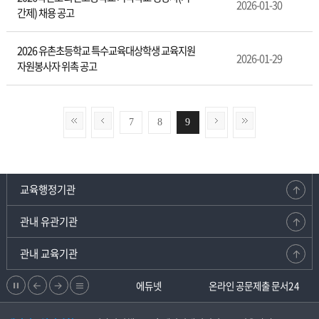
2026-01-30
간제) 채용 공고
2026 유촌초등학교 특수교육대상학생 교육지원
2026-01-29
자원봉사자 위촉 공고
7
8
9
교육행정기관
관내 유관기관
관내 교육기관
정
이
다
리
강원교육청지부
에듀넷
온라인 공문제출 문서24
지
전
음
스