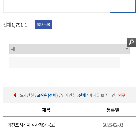
전체
1,791
건
RSS등록
쓰기권한 :
교직원(전체)
/ 읽기권한 :
전체
/ 게시글 보존기간 :
영구
제목
등록일
구
화천초 시간제 강사 채용 공고
2026-02-03
인