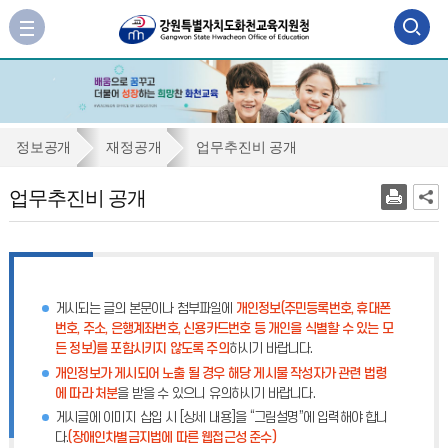
검
사
이
색
트
맵
영
바
역
로
업
정보공개
재정공개
업무추진비 공개
가
열
무
기
업무추진비 공개
기
추
진
비
공
게시되는 글의 본문이나 첨부파일에
개인정보(주민등록번호, 휴대폰
개
번호, 주소, 은행계좌번호, 신용카드번호 등 개인을 식별할 수 있는 모
든 정보)를 포함시키지 않도록 주의
하시기 바랍니다.
개인정보가 게시되어 노출 될 경우 해당 게시물 작성자가 관련 법령
에 따라 처분
을 받을 수 있으니 유의하시기 바랍니다.
게시글에 이미지 삽입 시 [상세 내용]을 “그림설명”에 입력해야 합니
다.
(장애인차별금지법에 따른 웹접근성 준수)