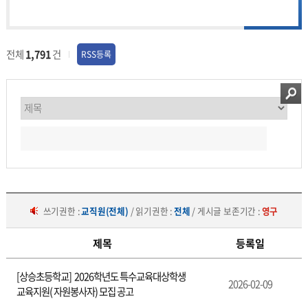
전체
1,791
건
RSS등록
쓰기권한 :
교직원(전체)
/ 읽기권한 :
전체
/ 게시글 보존기간 :
영구
제목
등록일
구
[상승초등학교] 2026학년도 특수교육대상학생
인
2026-02-09
교육지원( 자원봉사자) 모집 공고