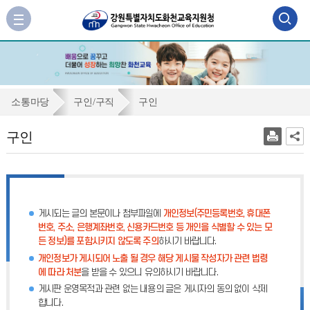
검
사
이
색
트
맵
영
바
역
로
구
소통마당
구인/구직
구인
가
열
인
기
구인
기
게시되는 글의 본문이나 첨부파일에
개인정보(주민등록번호, 휴대폰
번호, 주소, 은행계좌번호, 신용카드번호 등 개인을 식별할 수 있는 모
든 정보)를 포함시키지 않도록 주의
하시기 바랍니다.
개인정보가 게시되어 노출 될 경우 해당 게시물 작성자가 관련 법령
에 따라 처분
을 받을 수 있으니 유의하시기 바랍니다.
게시판 운영목적과 관련 없는 내용의 글은 게시자의 동의 없이 삭제
합니다.