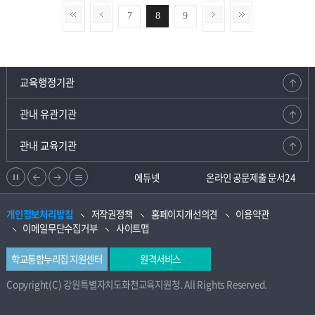
7
8
9
교육행정기관
관내 유관기관
관내 교육기관
정
이
다
리
강원교육청지부
에듀넷
온라인 공문제출 문서24
지
전
음
스
개인정보처리방침
저작권정책
홈페이지개선의견
이용약관
으
으
트
이메일무단수집거부
사이트맵
로
로
학교통합누리집 지원센터
원격서비스
Copyright(C) 강원특별자치도화천교육지원청. All Rights Reserved.