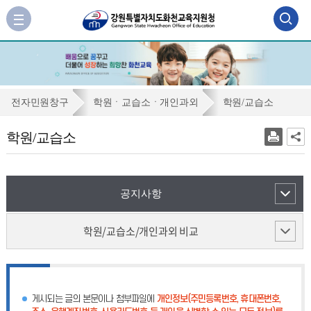
검
사
이
색
트
맵
영
바
역
로
학
전자민원창구
학원ㆍ교습소ㆍ개인과외
학원/교습소
가
열
원/
기
학원/교습소
기
교
습
소
공지사항
학원/교습소/개인과외 비교
게시되는 글의 본문이나 첨부파일에
개인정보(주민등록번호, 휴대폰번호,