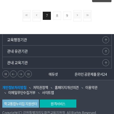
7
8
9
교육행정기관
관내 유관기관
관내 교육기관
정
이
다
리
강원교육청지부
에듀넷
온라인 공문제출 문서24
지
전
음
스
개인정보처리방침
저작권정책
홈페이지개선의견
이용약관
으
으
트
이메일무단수집거부
사이트맵
로
로
학교통합누리집 지원센터
원격서비스
Copyright(C) 강원특별자치도화천교육지원청. All Rights Reserved.