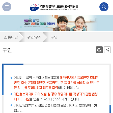
검
사
이
색
트
맵
영
바
역
로
구
소통마당
구인/구직
구인
가
열
인
기
구인
기
게시되는 글의 본문이나 첨부파일에
개인정보(주민등록번호, 휴대폰
번호, 주소, 은행계좌번호, 신용카드번호 등 개인을 식별할 수 있는 모
든 정보)를 포함시키지 않도록 주의
하시기 바랍니다.
개인정보가 게시되어 노출 될 경우 해당 게시물 작성자가 관련 법령
에 따라 처분
을 받을 수 있으니 유의하시기 바랍니다.
게시판 운영목적과 관련 없는 내용의 글은 게시자의 동의 없이 삭제
합니다.