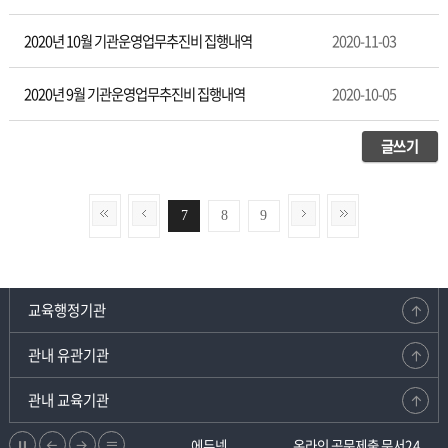
2020년 10월 기관운영업무추진비 집행내역
2020-11-03
2020년 9월 기관운영업무추진비 집행내역
2020-10-05
글쓰기
7
8
9
교육행정기관
관내 유관기관
관내 교육기관
정
이
다
리
강원교육청지부
에듀넷
온라인 공문제출 문서24