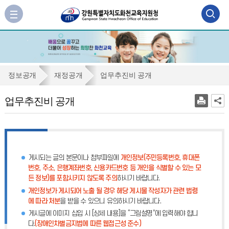
검
사
이
색
트
맵
영
바
역
로
업
정보공개
재정공개
업무추진비 공개
가
열
무
기
업무추진비 공개
기
추
진
비
공
게시되는 글의 본문이나 첨부파일에
개인정보(주민등록번호, 휴대폰
개
번호, 주소, 은행계좌번호, 신용카드번호 등 개인을 식별할 수 있는 모
든 정보)를 포함시키지 않도록 주의
하시기 바랍니다.
개인정보가 게시되어 노출 될 경우 해당 게시물 작성자가 관련 법령
에 따라 처분
을 받을 수 있으니 유의하시기 바랍니다.
게시글에 이미지 삽입 시 [상세 내용]을 “그림설명”에 입력해야 합니
다.
(장애인차별금지법에 따른 웹접근성 준수)