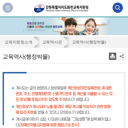
검
사
이
색
트
맵
영
바
역
로
교
교육지원청소개
교육역사관
교육역사(행정박물)
가
열
육
기
교육역사(행정박물)
기
역
사
(행
정
게시되는 글의 본문이나 첨부파일에
개인정보(주민등록번호, 휴대폰
박
번호, 주소, 은행계좌번호, 신용카드번호 등 개인을 식별할 수 있는 모
든 정보)를 포함시키지 않도록 주의
하시기 바랍니다.
물)
개인정보가 게시되어 노출 될 경우 해당 게시물 작성자가 관련 법령
에 따라 처분
을 받을 수 있으니 유의하시기 바랍니다.
게시글에 이미지 삽입 시 [상세 내용]을 “그림설명”에 입력해야 합니
다.
(장애인차별금지법에 따른 웹접근성 준수)