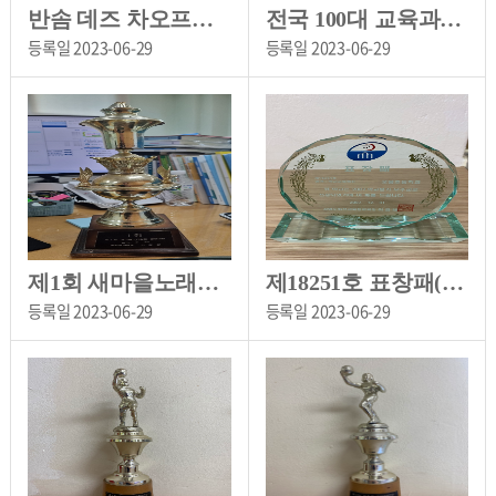
반솜 데즈 차오프라야 라자바트 대학 방문 기념품[원천초등학교 소장]
전국 100대 교육과정 우수학교[용암초등학교 소장]
등록일
2023-06-29
등록일
2023-06-29
제1회 새마을노래합창 경연대회 1위[용암초등학교 소장]
제18251호 표창패(2007 학교평가 우수교 교육장 표창)[오음초등학교 소장]
등록일
2023-06-29
등록일
2023-06-29