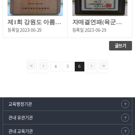
제1회 강원도 아름다운 학교 선정[실내초등학교 소장]
자매결연패(육군제6685부대장비정비근무대)[실내초등학교 소장]
등록일
2023-06-29
등록일
2023-06-29
글쓰기
4
5
6
교육행정기관
관내 유관기관
관내 교육기관