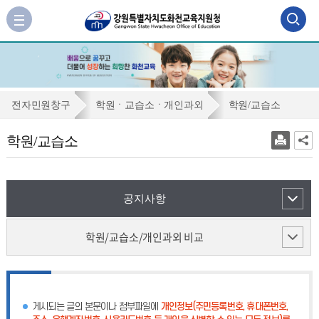
검
사
이
색
트
맵
영
바
역
로
학
전자민원창구
학원ㆍ교습소ㆍ개인과외
학원/교습소
가
열
원/
기
학원/교습소
기
교
습
소
공지사항
학원/교습소/개인과외 비교
게시되는 글의 본문이나 첨부파일에
개인정보(주민등록번호, 휴대폰번호,