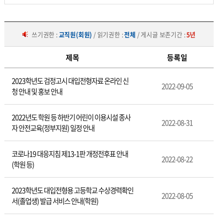
쓰기권한 :
교직원(회원)
/ 읽기권한 :
전체
/ 게시글 보존기간 :
5년
제목
등록일
학
2023학년도 검정고시 대입전형자료 온라인 신
원/
2022-09-05
청 안내 및 홍보 안내
교
습
소
2022년도 학원 등 하반기 어린이 이용시설 종사
2022-08-31
자 안전교육(정부지원) 일정 안내
코로나19 대응지침 제13-1판 개정전후표 안내
2022-08-22
(학원 등)
2023학년도 대입전형용 고등학교 수상경력확인
2022-08-05
서(졸업생) 발급 서비스 안내(학원)