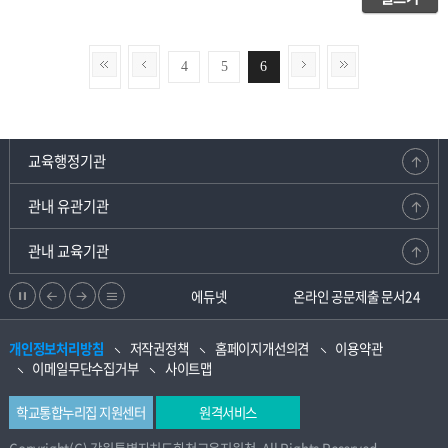
4
5
6
교육행정기관
관내 유관기관
관내 교육기관
정
이
다
리
강원교육청지부
에듀넷
온라인 공문제출 문서24
지
전
음
스
개인정보처리방침
저작권정책
홈페이지개선의견
이용약관
으
으
트
이메일무단수집거부
사이트맵
로
로
학교통합누리집 지원센터
원격서비스
Copyright(C) 강원특별자치도화천교육지원청. All Rights Reserved.