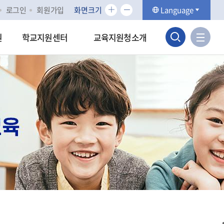
화
화
로그인
회원가입
화면크기
Language
면
면
검
크
크
사
원
학교지원센터
교육지원청소개
기
기
이
색
확
축
트
대
소
맵
영
바
역
로
가
열
기
기