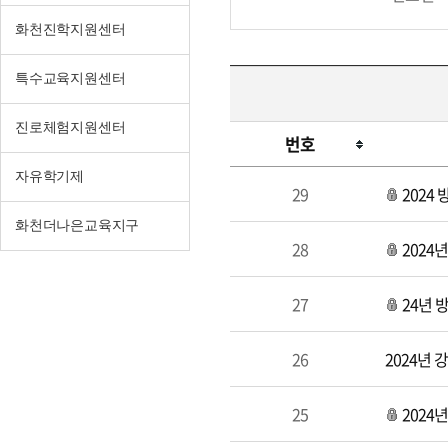
화천진학지원센터
특수교육지원센터
진로체험지원센터
번호
강
자유학기제
29
2024
사
모
화천더나은교육지구
28
2024
집
및
지
27
24년 
원
26
2024년
25
2024