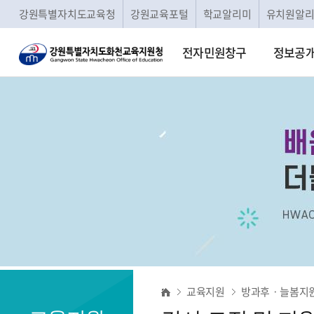
강원특별자치도교육청
강원교육포털
학교알리미
유치원알
전자민원창구
정보공
강
교육지원
방과후ㆍ늘봄지
사