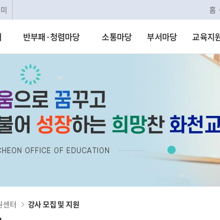
리미
홈
개
반부패·청렴마당
소통마당
부서마당
교육지
원센터
강사 모집 및 지원