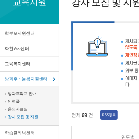
교육지원
강사 모집 및 지
모
집
및
학부모지원센터
지
게시되
않도록
화천Wee센터
원
개인정보
게시글에
교육복지센터
외부 동
이미지 
방과후ㆍ늘봄지원센터
다.
방과후학교 안내
인력풀
운영자료실
전체
69
건
RSS등록
강사 모집 및 지원
학습클리닉센터
연도별