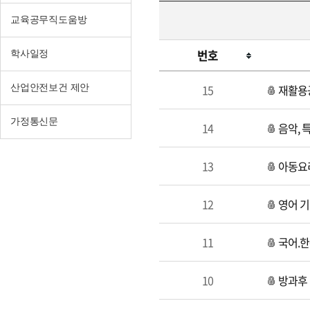
교육공무직도움방
번호
학사일정
구
15
재활용
산업안전보건 제안
직
가정통신문
14
음악, 
13
아동요
12
영어 기
11
국어.한
10
방과후