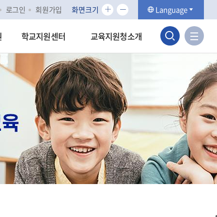
화
화
로그인
회원가입
화면크기
Language
면
면
검
크
크
사
원
학교지원센터
교육지원청소개
기
기
이
색
확
축
트
대
소
맵
영
바
역
로
가
열
기
기