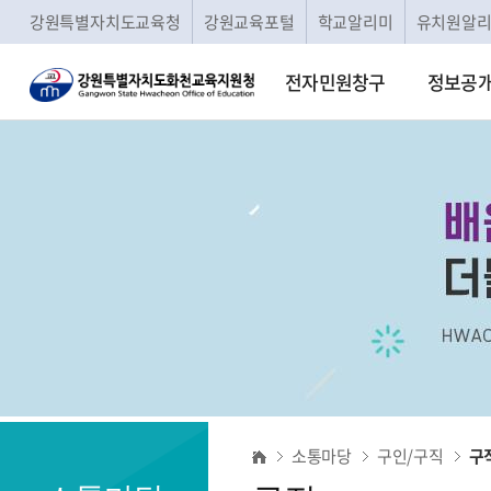
강원특별자치도교육청
강원교육포털
학교알리미
유치원알
전자민원창구
정보공
구
소통마당
구인/구직
구
직