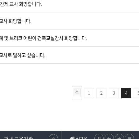
간제 교사 희망합니다.
교사 희망합니다.
 및 브리코 어린이 건축교실강사 희망합니다.
사로 일하고 싶습니다.
1
2
3
4
관내 교육기관
배너모음
정
이
다
리
조합
강원도교원단체총연합회
학교안전지원시스템
강원교육청지부