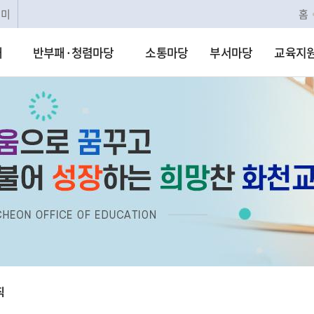
리미
홈
개
반부패·청렴마당
소통마당
부서마당
교육지
직