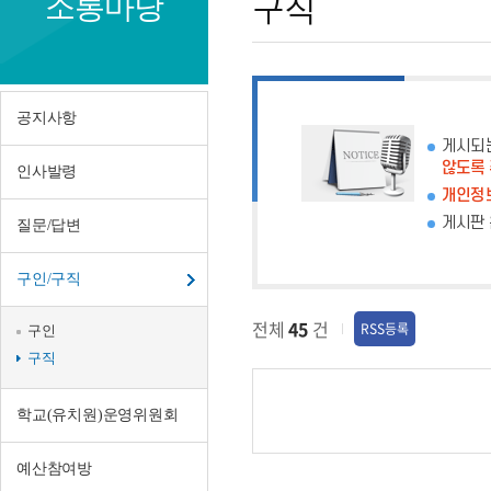
소통마당
구직
공지사항
게시되
않도록
인사발령
개인정보
게시판 
질문/답변
구인/구직
전체
45
건
RSS등록
구인
구직
학교(유치원)운영위원회
예산참여방