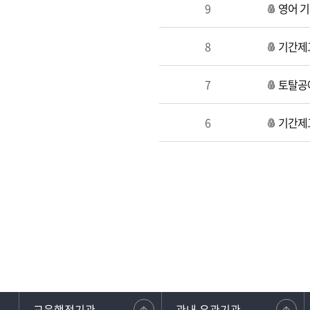
9
영어 기
8
기간제
7
토탈공예
6
기간제교
교육행정기관
관내 유관기관
강원교사노동