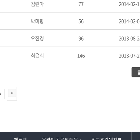
김린아
77
2014-02-1
박미향
56
2014-02-0
오진경
96
2013-08-2
최윤희
146
2013-07-2
5
에듀넷
온라인 공문제출 문서24
전교조강원지부