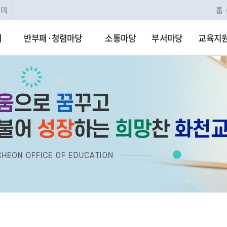
리미
홈
개
반부패·청렴마당
소통마당
부서마당
교육지