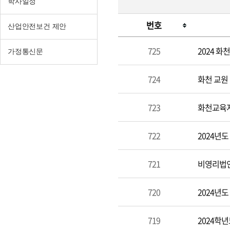
학사일정
번호
산업안전보건 제안
공
725
2024 
가정통신문
지
사
724
화천 교원
항
723
화천교육지
722
2024년
721
비영리법인
720
2024년
719
2024학