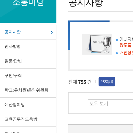
소통마당
공지사항
사
항
공지사항
게시되
않도록
인사발령
개인정보
질문/답변
구인/구직
전체
755
건
RSS등록
학교(유치원)운영위원회
예산참여방
교육공무직도움방