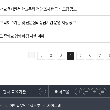
 화천교육지원청 학교폭력 전담 조사관 공개 모집 공고
특별교육이수기관 및 전문심리상담기관 운영 지정 공고
년도 중학교 입학 배정 시행 계획
1
2
3
4
5
6
7
관내 교육기관
배너모음
정
이
다
리
조합
강원도교원단체총연합회
학교안전지원시스템
강원교육청지부
지
전
음
스
관
이메일무단수집거부
사이트맵
으
으
트