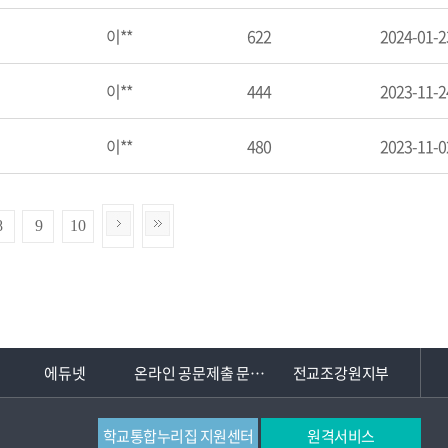
이**
622
2024-01-2
이**
444
2023-11-2
이**
480
2023-11-0
8
9
10
에듀넷
온라인 공문제출 문서24
전교조강원지부
학교통합누리집 지원센터
원격서비스