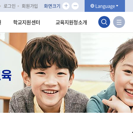
화
화
로그인
회원가입
화면크기
Language
면
면
검
크
크
사
원
학교지원센터
교육지원청소개
기
기
이
색
확
축
트
대
소
맵
영
바
역
로
가
열
기
기