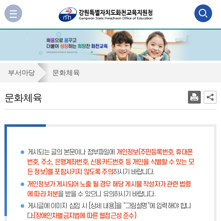
검
사
이
색
트
맵
영
바
역
로
문
부서마당
문화체육
가
열
화
기
문화체육
기
체
육
게시되는 글의 본문이나 첨부파일에
개인정보(주민등록번호, 휴대폰
번호, 주소, 은행계좌번호, 신용카드번호 등 개인을 식별할 수 있는 모
든 정보)를 포함시키지 않도록 주의
하시기 바랍니다.
개인정보가 게시되어 노출 될 경우 해당 게시물 작성자가 관련 법령
에 따라 처분
을 받을 수 있으니 유의하시기 바랍니다.
게시글에 이미지 삽입 시 [상세 내용]을 “그림설명”에 입력해야 합니
다.
(장애인차별금지법에 따른 웹접근성 준수)