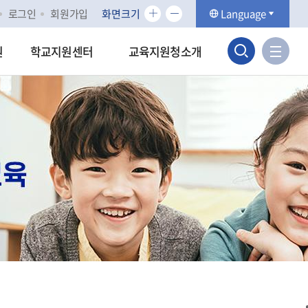
화
화
로그인
회원가입
화면크기
Language
면
면
검
크
크
사
원
학교지원센터
교육지원청소개
기
기
이
색
확
축
트
대
소
맵
영
바
역
로
가
열
기
기