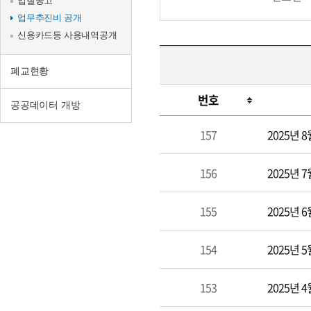
입찰공고
업무추진비 공개
신용카드등 사용내역공개
폐교현황
번호
공공데이터 개방
업
157
2025년
무
추
156
2025년
진
비
공
155
2025년
개
154
2025년
153
2025년