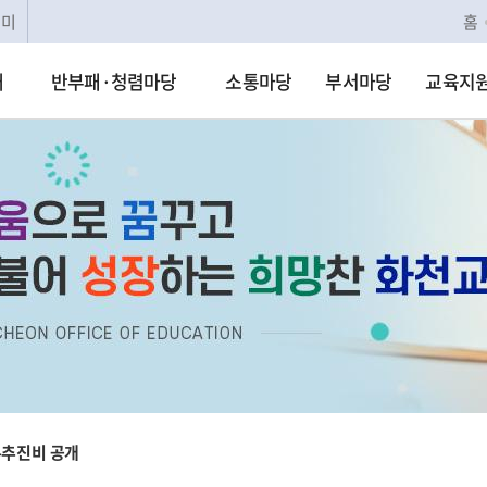
리미
홈
개
반부패·청렴마당
소통마당
부서마당
교육지
추진비 공개