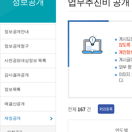
정보공개
업무추진비 공개
추
진
비
정보공개안내
공
게시되
않도록
정보공개청구
개
개인정보
게시글에
사전공표대상정보 목록
외부 동
이미지 
감사결과공개
다.
정보목록
예결산공개
전체
167
건
RSS등록
재정공개
연도별