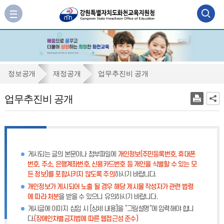
검
사
이
색
트
맵
영
바
역
로
업
정보공개
재정공개
업무추진비 공개
가
열
무
기
업무추진비 공개
기
추
진
비
공
게시되는 글의 본문이나 첨부파일에
개인정보(주민등록번호, 휴대폰
개
번호, 주소, 은행계좌번호, 신용카드번호 등 개인을 식별할 수 있는 모
든 정보)를 포함시키지 않도록 주의
하시기 바랍니다.
개인정보가 게시되어 노출 될 경우 해당 게시물 작성자가 관련 법령
에 따라 처분
을 받을 수 있으니 유의하시기 바랍니다.
게시글에 이미지 삽입 시 [상세 내용]을 “그림설명”에 입력해야 합니
다.
(장애인차별금지법에 따른 웹접근성 준수)