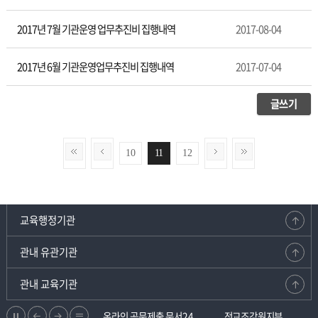
2017년 7월 기관운영 업무추진비 집행내역
2017-08-04
2017년 6월 기관운영업무추진비 집행내역
2017-07-04
글쓰기
10
11
12
교육행정기관
관내 유관기관
관내 교육기관
정
이
다
리
에듀넷
온라인 공문제출 문서24
전교조강원지부