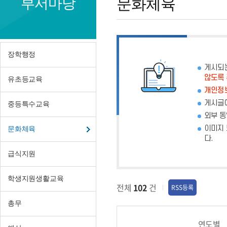
부서마당
문화체육
체
육
장학행정
게시되
않도록
유초등교육
개인정보
게시글에
중등특수교육
외부 동
이미지 
문화체육
다.
급식지원
학생지원생활교육
전체
102
건
RSS등록
총무
연도별