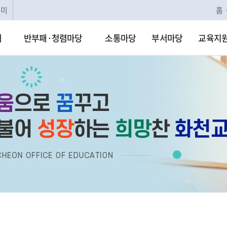
리미
홈
개
반부패·청렴마당
소통마당
부서마당
교육지