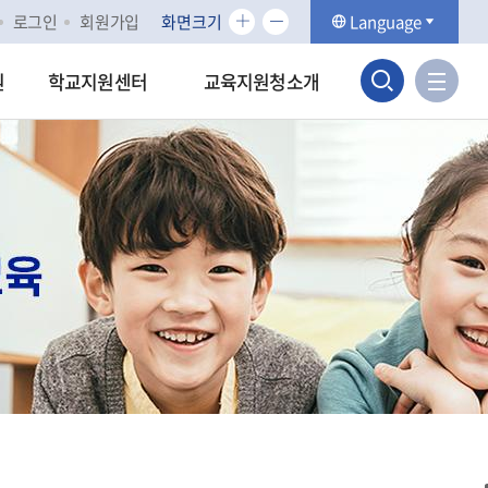
화
화
로그인
회원가입
화면크기
Language
면
면
검
크
크
사
원
학교지원센터
교육지원청소개
기
기
이
색
확
축
트
대
소
맵
영
바
역
로
가
열
기
기