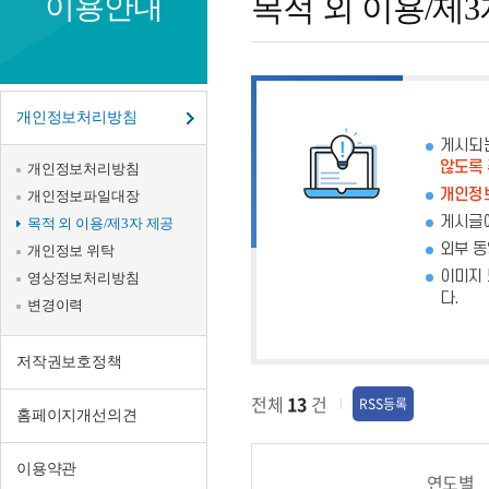
이용안내
목적 외 이용/제3
외
이
용/
개인정보처리방침
제
게시되
않도록
개인정보처리방침
3
개인정보
개인정보파일대장
자
게시글에
목적 외 이용/제3자 제공
외부 동
개인정보 위탁
제
이미지 
영상정보처리방침
공
다.
변경이력
저작권보호정책
전체
13
건
RSS등록
홈페이지개선의견
이용약관
연도별