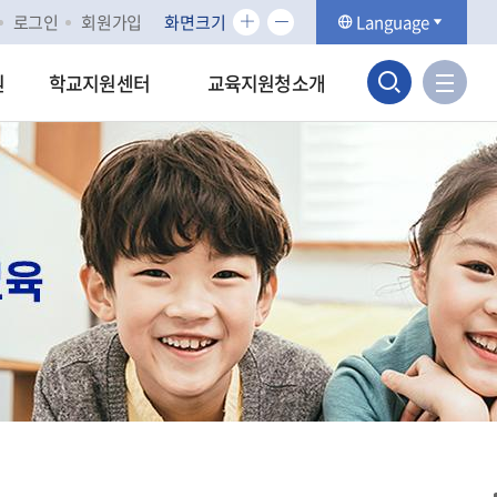
화
화
로그인
회원가입
화면크기
Language
면
면
검
크
크
사
원
학교지원센터
교육지원청소개
기
기
이
색
확
축
트
대
소
맵
영
바
역
로
가
열
기
기