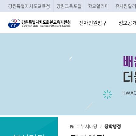
강원특별자치도교육청
강원교육포털
학교알리미
유치원알
전자민원창구
정보공
장
부서마당
장학행정
학