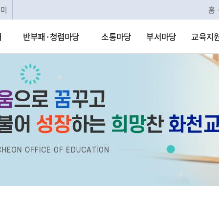
리미
홈
개
반부패·청렴마당
소통마당
부서마당
교육지