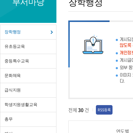
부서마당
장학행정
행
정
장학행정
게시되
않도록
유초등교육
개인정보
게시글에
중등특수교육
외부 동
이미지 
문화체육
다.
급식지원
학생지원생활교육
전체
30
건
RSS등록
총무
연도별