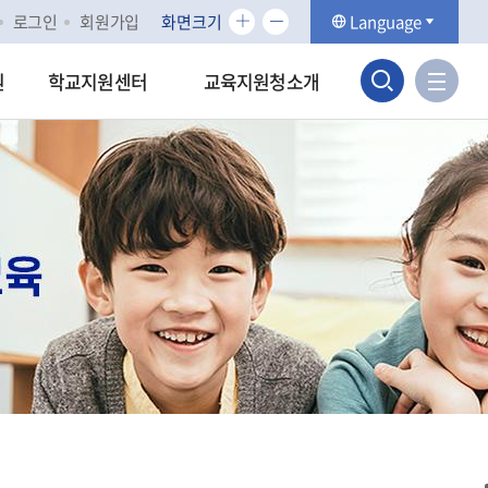
화
화
로그인
회원가입
화면크기
Language
면
면
검
크
크
사
원
학교지원센터
교육지원청소개
기
기
이
색
확
축
트
대
소
맵
영
바
역
로
가
열
기
기