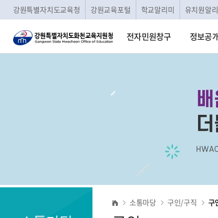
강원특별자치도교육청
강원교육포털
학교알리미
유치원알
전자민원창구
정보공
구
소통마당
구인/구직
구
인