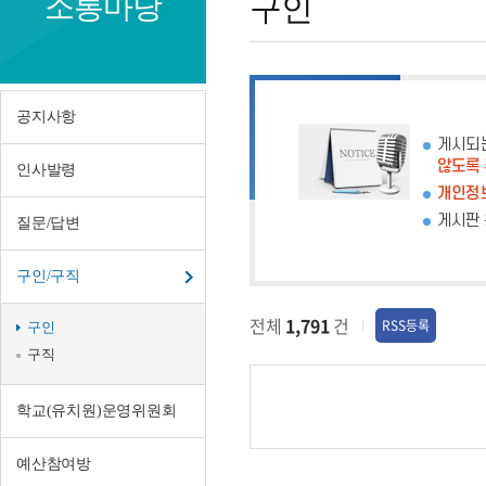
소통마당
구인
공지사항
게시되
않도록
인사발령
개인정보
게시판 
질문/답변
구인/구직
전체
1,791
건
RSS등록
구인
구직
학교(유치원)운영위원회
예산참여방