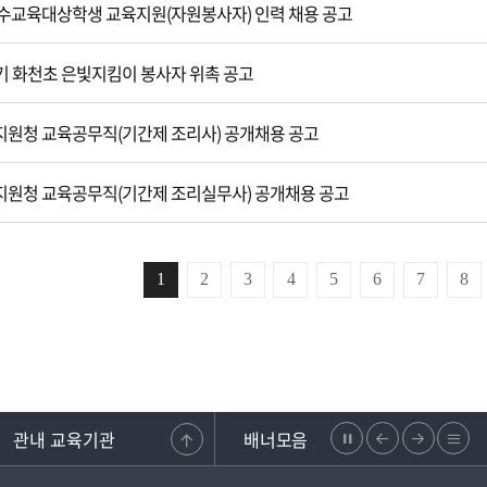
수교육대상학생 교육지원(자원봉사자) 인력 채용 공고
2학기 화천초 은빛지킴이 봉사자 위촉 공고
원청 교육공무직(기간제 조리사) 공개채용 공고
원청 교육공무직(기간제 조리실무사) 공개채용 공고
1
2
3
4
5
6
7
8
관내 교육기관
배너모음
정
이
다
리
조합
강원도교원단체총연합회
학교안전지원시스템
강원교육청지부
지
전
음
스