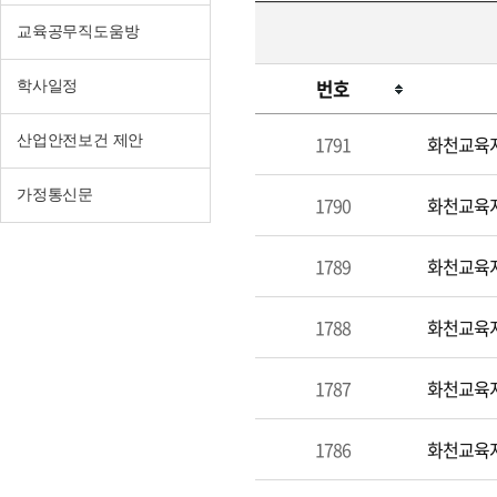
교육공무직도움방
번호
학사일정
구
1791
화천교육지
산업안전보건 제안
인
가정통신문
1790
화천교육지
1789
화천교육지
1788
화천교육지
1787
화천교육지
1786
화천교육지