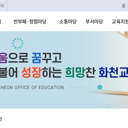
리미
홈
개
반부패·청렴마당
소통마당
부서마당
교육지
인