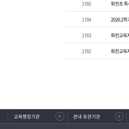
1785
화천초 특
1784
2026.
1783
화천교육지
1782
화천교육지
교육행정기관
관내 유관기관
강원교사노동