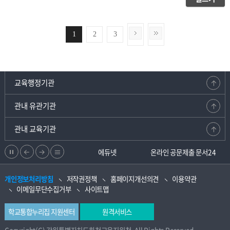
1
2
3
교육행정기관
관내 유관기관
관내 교육기관
정
이
다
리
강원교육청지부
에듀넷
온라인 공문제출 문서24
지
전
음
스
개인정보처리방침
저작권정책
홈페이지개선의견
이용약관
으
으
트
이메일무단수집거부
사이트맵
로
로
학교통합누리집 지원센터
원격서비스
Copyright(C) 강원특별자치도화천교육지원청. All Rights Reserved.