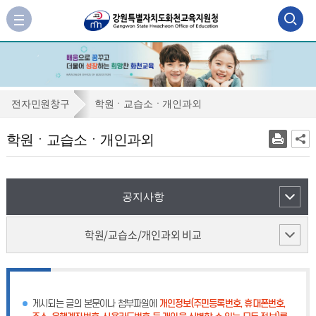
검
사
이
색
트
맵
영
바
역
로
학
전자민원창구
학원ㆍ교습소ㆍ개인과외
가
열
원
기
학원ㆍ교습소ㆍ개인과외
기
ㆍ
교
습
공지사항
소
ㆍ
학원/교습소/개인과외 비교
개
인
과
게시되는 글의 본문이나 첨부파일에
개인정보(주민등록번호, 휴대폰번호,