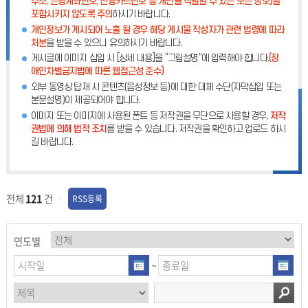
주소, 은행계좌번호, 신용카드번호 등 개인을 식별할 수 있는 모든 정보)를
외
포함시키지 않도록 주의
하시기 바랍니다.
개인정보가 게시되어 노출 될 경우 해당 게시물 작성자가 관련 법령에 따라
처분
을 받을 수 있으니 유의하시기 바랍니다.
게시글에 이미지 삽입 시 [상세 내용]을 “그림설명”에 입력해야 합니다.
(장
애인차별금지법에 따른 웹접근성 준수)
외부 동영상 탑재 시 콘텐츠(음성정보 등)에 대한 대체 수단(자막삽입 또는
본문설명)이 제공되어야 합니다.
이미지 또는 이미지에 사용된 폰트 등 저작권을 무단으로 사용할 경우,
저작
권법에 의해 법적 조치
를 받을 수 있습니다. 저작권을 확인하고 업로드 하시
길 바랍니다.
전체
121
건
RSS등록
연도별
~