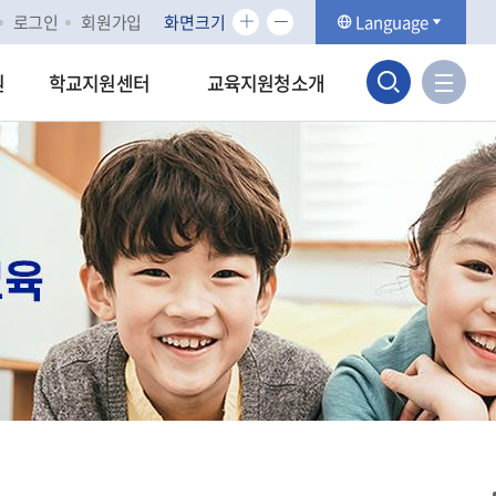
화
화
로그인
회원가입
화면크기
Language
면
면
검
크
크
사
원
학교지원센터
교육지원청소개
기
기
이
색
확
축
트
대
소
맵
영
바
역
로
가
열
기
기