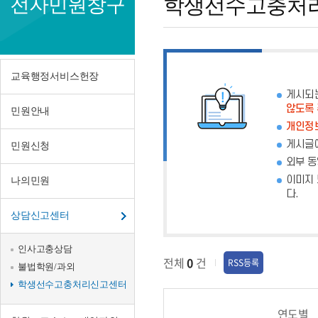
전자민원창구
학생선수고충처
선
수
고
교육행정서비스헌장
충
게시되
않도록
민원안내
처
개인정보
리
게시글에
민원신청
외부 동
신
이미지 
나의민원
고
다.
상담신고센터
센
터
인사고충상담
전체
0
건
RSS등록
불법학원/과외
학생선수고충처리신고센터
연도별